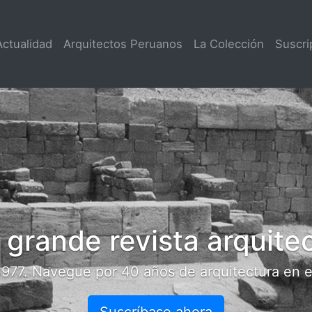
rrent)
Actualidad
Arquitectos Peruanos
La Colección
Suscri
itectónica.
ra en el Perú.