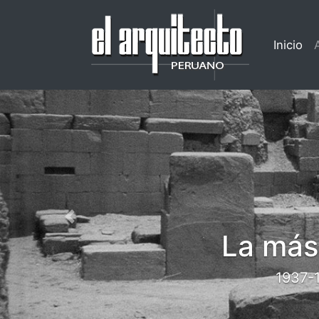
(cu
Inicio
Previous
más grande revista arqu
1937-1977. Navegue por 40 años de arquitectu