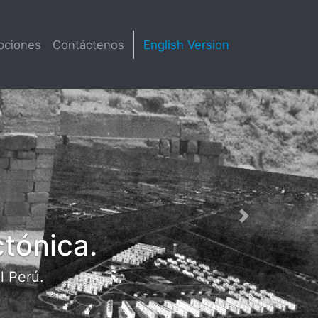
pciones
Contáctenos
English Version
Next
Descubra a lo